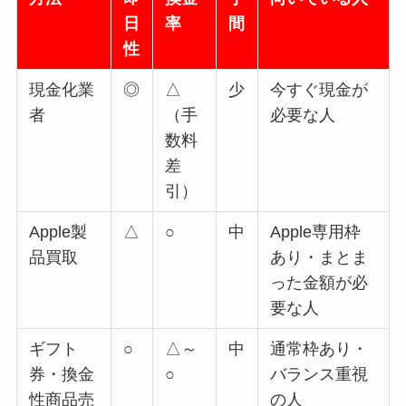
日
率
間
性
現金化業
◎
△
少
今すぐ現金が
者
（手
必要な人
数料
差
引）
Apple製
△
○
中
Apple専用枠
品買取
あり・まとま
った金額が必
要な人
ギフト
○
△～
中
通常枠あり・
券・換金
○
バランス重視
性商品売
の人