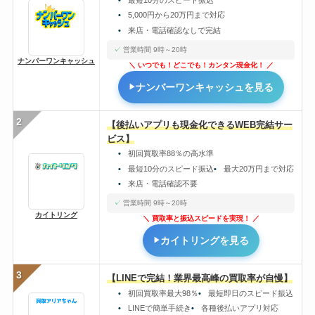
5,000円から20万円まで対応
来店・電話確認なしで完結
営業時間 9時～20時
ナンバーワンキャッシュ
いつでも！どこでも！カンタン現金化！
ナンバーワンキャッシュを見る
2
【後払いアプリも現金化できるWEB完結サー
ビス】
初回買取率88％の高水準
最短10分のスピード振込
最大20万円まで対応
来店・電話確認不要
営業時間 9時～20時
カイトリング
買取率と振込スピードを実現！
カイトリングを見る
3
【LINEで完結！業界最高峰の買取率が自慢】
初回買取率最大98％
最短即日のスピード振込
LINEで簡単手続き
各種後払いアプリ対応