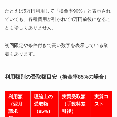
たとえば5万円利用して「換金率90%」と表示され
ていても、各種費用が引かれて4万円前後になるこ
とも珍しくありません。
初回限定や条件付きで高い数字を表示している業
者もあります。
利用額別の受取額目安（換金率85%の場合）
利用額
理論上の
実質受取額
実質コ
（翌月
受取額
（手数料差
スト
請求
（85%）
引後）