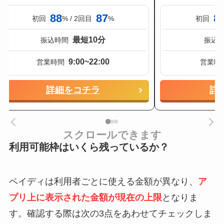
88
87
8
初回
% / 2回目
%
初回
最短10分
振込時間
振込
9:00~22:00
営業時間
営業時
詳細をコチラ
詳
スクロールできます
利用可能枠はいくら残っているか？
ペイディは利用者ごとに使える金額が異なり、
ア
プリ上に表示された金額が現在の上限
となりま
す。確認する際は次の3点をあわせてチェックしま