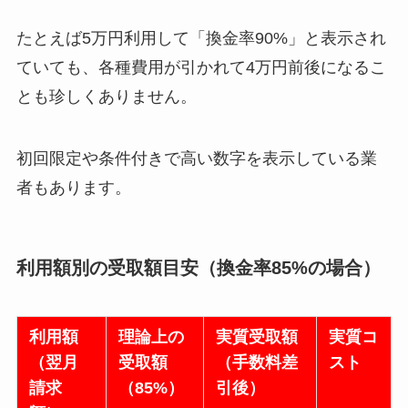
たとえば5万円利用して「換金率90%」と表示され
ていても、各種費用が引かれて4万円前後になるこ
とも珍しくありません。
初回限定や条件付きで高い数字を表示している業
者もあります。
利用額別の受取額目安（換金率85%の場合）
利用額
理論上の
実質受取額
実質コ
（翌月
受取額
（手数料差
スト
請求
（85%）
引後）