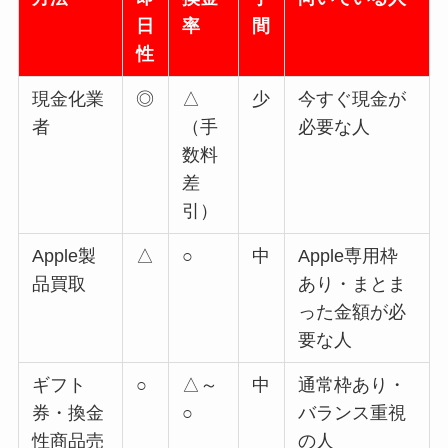
日
率
間
性
現金化業
◎
△
少
今すぐ現金が
者
（手
必要な人
数料
差
引）
Apple製
△
○
中
Apple専用枠
品買取
あり・まとま
った金額が必
要な人
ギフト
○
△～
中
通常枠あり・
券・換金
○
バランス重視
性商品売
の人