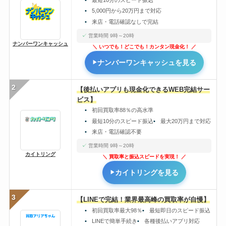
5,000円から20万円まで対応
来店・電話確認なしで完結
営業時間 9時～20時
ナンバーワンキャッシュ
いつでも！どこでも！カンタン現金化！
ナンバーワンキャッシュを見る
2
【後払いアプリも現金化できるWEB完結サー
ビス】
初回買取率88％の高水準
最短10分のスピード振込
最大20万円まで対応
来店・電話確認不要
営業時間 9時～20時
カイトリング
買取率と振込スピードを実現！
カイトリングを見る
3
【LINEで完結！業界最高峰の買取率が自慢】
初回買取率最大98％
最短即日のスピード振込
LINEで簡単手続き
各種後払いアプリ対応