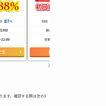
87
88
85
回目
%
初回
% / 2回目
%
10分
最短10分
振込時間
~22:00
9:00~20:00
営業時間
チラ
詳細をコチラ
ります。確認する際は次の3