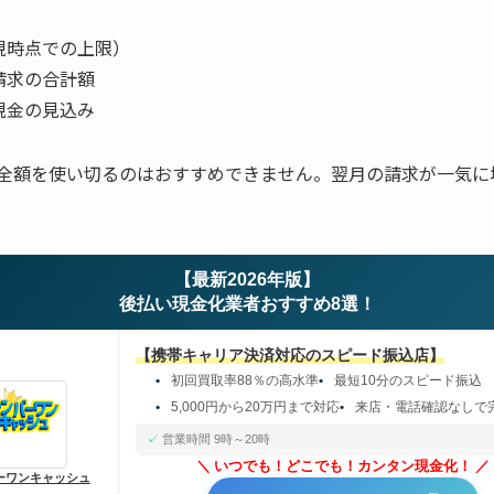
現時点での上限）
請求の合計額
現金の見込み
全額を使い切るのはおすすめできません。翌月の請求が一気に
【最新2026年版】
後払い現金化業者おすすめ8選！
【携帯キャリア決済対応のスピード振込店】
初回買取率88％の高水準
最短10分のスピード振込
5,000円から20万円まで対応
来店・電話確認なしで
営業時間 9時～20時
いつでも！どこでも！カンタン現金化！
ーワンキャッシュ