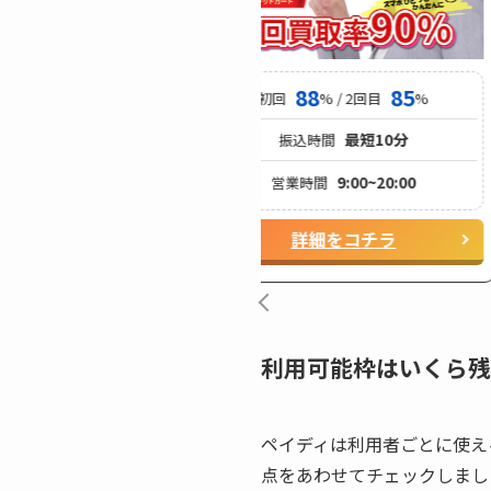
88
87
88
85
% / 2回目
%
初回
% / 2回目
%
最短10分
最短10分
込時間
振込時間
9:00~22:00
9:00~20:00
時間
営業時間
詳細をコチラ
詳細をコチラ
利用可能枠はいくら残
ペイディは利用者ごとに使え
点をあわせてチェックしまし