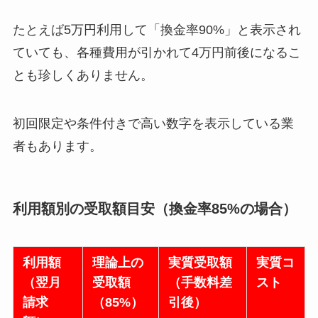
たとえば5万円利用して「換金率90%」と表示され
ていても、各種費用が引かれて4万円前後になるこ
とも珍しくありません。
初回限定や条件付きで高い数字を表示している業
者もあります。
利用額別の受取額目安（換金率85%の場合）
利用額
理論上の
実質受取額
実質コ
（翌月
受取額
（手数料差
スト
請求
（85%）
引後）