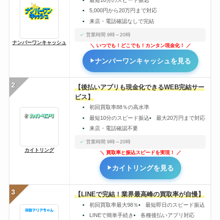
5,000円から20万円まで対応
来店・電話確認なしで完結
営業時間 9時～20時
ナンバーワンキャッシュ
いつでも！どこでも！カンタン現金化！
ナンバーワンキャッシュを見る
2
【後払いアプリも現金化できるWEB完結サー
ビス】
初回買取率88％の高水準
最短10分のスピード振込
最大20万円まで対応
来店・電話確認不要
営業時間 9時～20時
カイトリング
買取率と振込スピードを実現！
カイトリングを見る
3
【LINEで完結！業界最高峰の買取率が自慢】
初回買取率最大98％
最短即日のスピード振込
LINEで簡単手続き
各種後払いアプリ対応