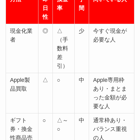
日
率
間
性
現金化業
◎
△
少
今すぐ現金が
者
（手
必要な人
数料
差
引）
Apple製
△
○
中
Apple専用枠
品買取
あり・まとま
った金額が必
要な人
ギフト
○
△～
中
通常枠あり・
券・換金
○
バランス重視
性商品売
の人