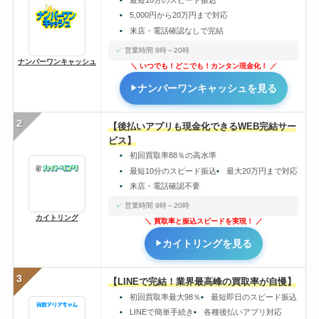
5,000円から20万円まで対応
来店・電話確認なしで完結
営業時間 9時～20時
ナンバーワンキャッシュ
いつでも！どこでも！カンタン現金化！
ナンバーワンキャッシュを見る
2
【後払いアプリも現金化できるWEB完結サー
ビス】
初回買取率88％の高水準
最短10分のスピード振込
最大20万円まで対応
来店・電話確認不要
営業時間 9時～20時
カイトリング
買取率と振込スピードを実現！
カイトリングを見る
3
【LINEで完結！業界最高峰の買取率が自慢】
初回買取率最大98％
最短即日のスピード振込
LINEで簡単手続き
各種後払いアプリ対応