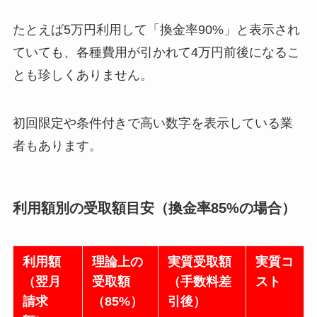
たとえば5万円利用して「換金率90%」と表示され
ていても、各種費用が引かれて4万円前後になるこ
とも珍しくありません。
初回限定や条件付きで高い数字を表示している業
者もあります。
利用額別の受取額目安（換金率85%の場合）
利用額
理論上の
実質受取額
実質コ
（翌月
受取額
（手数料差
スト
請求
（85%）
引後）