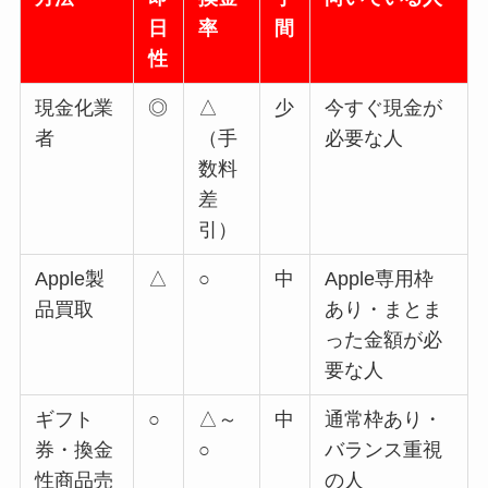
日
率
間
性
現金化業
◎
△
少
今すぐ現金が
者
（手
必要な人
数料
差
引）
Apple製
△
○
中
Apple専用枠
品買取
あり・まとま
った金額が必
要な人
ギフト
○
△～
中
通常枠あり・
券・換金
○
バランス重視
性商品売
の人