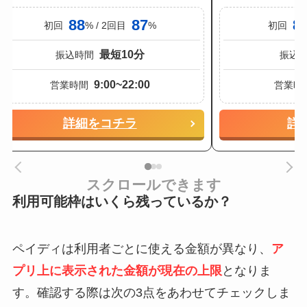
88
87
8
初回
% / 2回目
%
初回
最短10分
振込時間
振込
9:00~22:00
営業時間
営業時
詳細をコチラ
詳
スクロールできます
利用可能枠はいくら残っているか？
ペイディは利用者ごとに使える金額が異なり、
ア
プリ上に表示された金額が現在の上限
となりま
す。確認する際は次の3点をあわせてチェックしま