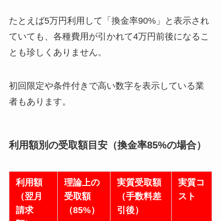
たとえば5万円利用して「換金率90%」と表示され
ていても、各種費用が引かれて4万円前後になるこ
とも珍しくありません。
初回限定や条件付きで高い数字を表示している業
者もあります。
利用額別の受取額目安（換金率85%の場合）
利用額
理論上の
実質受取額
実質コ
（翌月
受取額
（手数料差
スト
請求
（85%）
引後）