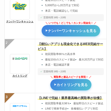
5,000円から20万円まで対応
来店・電話確認なしで完結
営業時間 9時～20時
ナンバーワンキャッシュ
いつでも！どこでも！カンタン現金化！
ナンバーワンキャッシュを見る
2
【後払いアプリも現金化できるWEB完結サー
ビス】
初回買取率88％の高水準
最短10分のスピード振込
最大20万円まで対応
来店・電話確認不要
営業時間 9時～20時
カイトリング
買取率と振込スピードを実現！
カイトリングを見る
3
【LINEで完結！業界最高峰の買取率が自慢】
初回買取率最大98％
最短即日のスピード振込
LINEで簡単手続き
各種後払いアプリ対応