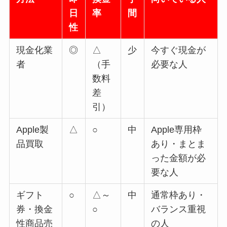
日
率
間
性
現金化業
◎
△
少
今すぐ現金が
者
（手
必要な人
数料
差
引）
Apple製
△
○
中
Apple専用枠
品買取
あり・まとま
った金額が必
要な人
ギフト
○
△～
中
通常枠あり・
券・換金
○
バランス重視
性商品売
の人