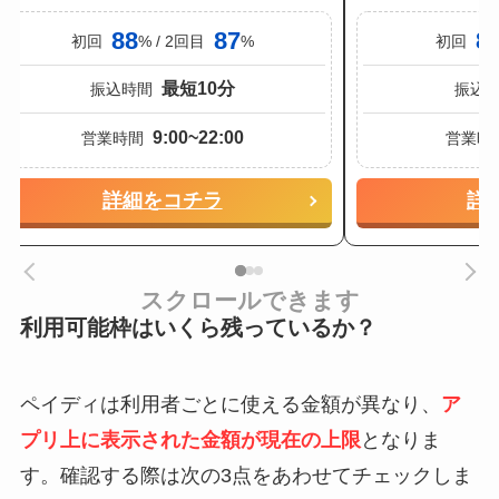
88
87
8
初回
% / 2回目
%
初回
最短10分
振込時間
振込
9:00~22:00
営業時間
営業時
詳細をコチラ
詳
スクロールできます
利用可能枠はいくら残っているか？
ペイディは利用者ごとに使える金額が異なり、
ア
プリ上に表示された金額が現在の上限
となりま
す。確認する際は次の3点をあわせてチェックしま