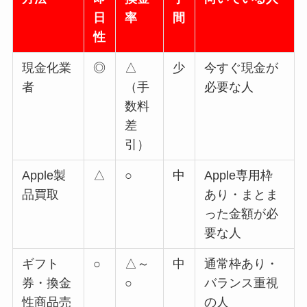
日
率
間
性
現金化業
◎
△
少
今すぐ現金が
者
（手
必要な人
数料
差
引）
Apple製
△
○
中
Apple専用枠
品買取
あり・まとま
った金額が必
要な人
ギフト
○
△～
中
通常枠あり・
券・換金
○
バランス重視
性商品売
の人