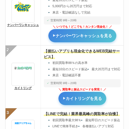
5,000円から20万円まで対応
来店・電話確認なしで完結
営業時間 9時～20時
ナンバーワンキャッシュ
いつでも！どこでも！カンタン現金化！
ナンバーワンキャッシュを見る
2
【後払いアプリも現金化できるWEB完結サー
ビス】
初回買取率88％の高水準
最短10分のスピード振込
最大20万円まで対応
来店・電話確認不要
営業時間 9時～20時
カイトリング
買取率と振込スピードを実現！
カイトリングを見る
3
【LINEで完結！業界最高峰の買取率が自慢】
初回買取率最大98％
最短即日のスピード振込
LINEで簡単手続き
各種後払いアプリ対応