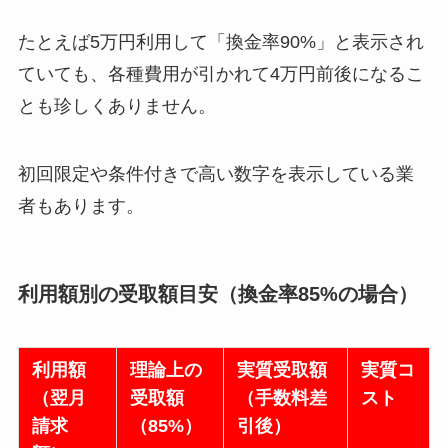
たとえば5万円利用して「換金率90%」と表示され
ていても、各種費用が引かれて4万円前後になるこ
とも珍しくありません。
初回限定や条件付きで高い数字を表示している業
者もあります。
利用額別の受取額目安（換金率85%の場合）
利用額
理論上の
実質受取額
実質コ
（翌月
受取額
（手数料差
スト
請求
（85%）
引後）