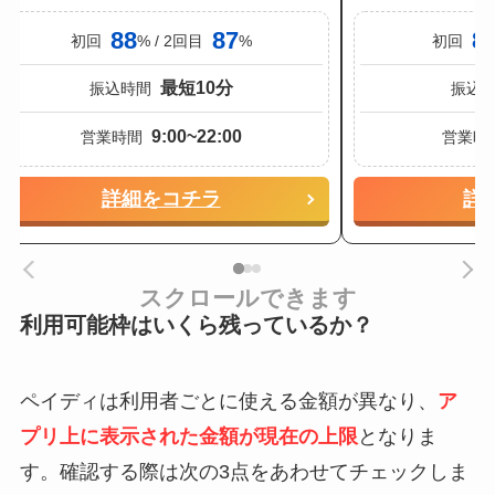
88
87
8
初回
% / 2回目
%
初回
最短10分
振込時間
振込
9:00~22:00
営業時間
営業時
詳細をコチラ
詳
スクロールできます
利用可能枠はいくら残っているか？
ペイディは利用者ごとに使える金額が異なり、
ア
プリ上に表示された金額が現在の上限
となりま
す。確認する際は次の3点をあわせてチェックしま