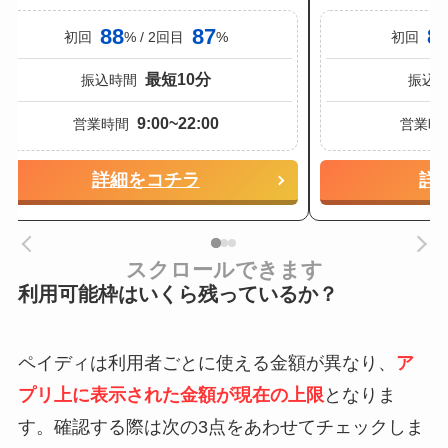
88
87
8
初回
% / 2回目
%
初回
最短10分
振込時間
振込
9:00~22:00
営業時間
営業時
詳細をコチラ
詳
スクロールできます
利用可能枠はいくら残っているか？
ペイディは利用者ごとに使える金額が異なり、
ア
プリ上に表示された金額が現在の上限
となりま
す。確認する際は次の3点をあわせてチェックしま