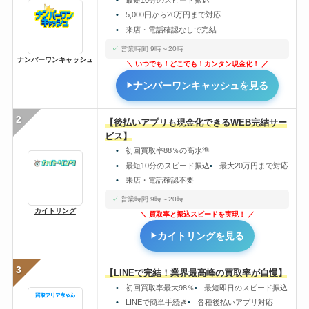
5,000円から20万円まで対応
来店・電話確認なしで完結
営業時間 9時～20時
ナンバーワンキャッシュ
いつでも！どこでも！カンタン現金化！
ナンバーワンキャッシュを見る
2
【後払いアプリも現金化できるWEB完結サー
ビス】
初回買取率88％の高水準
最短10分のスピード振込
最大20万円まで対応
来店・電話確認不要
営業時間 9時～20時
カイトリング
買取率と振込スピードを実現！
カイトリングを見る
3
【LINEで完結！業界最高峰の買取率が自慢】
初回買取率最大98％
最短即日のスピード振込
LINEで簡単手続き
各種後払いアプリ対応