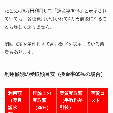
たとえば5万円利用して「換金率90%」と表示され
ていても、各種費用が引かれて4万円前後になるこ
とも珍しくありません。
初回限定や条件付きで高い数字を表示している業
者もあります。
利用額別の受取額目安（換金率85%の場合）
利用額
理論上の
実質受取額
実質コ
（翌月
受取額
（手数料差
スト
請求
（85%）
引後）