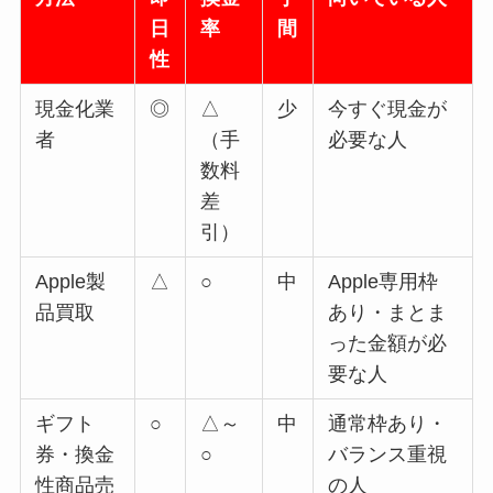
日
率
間
性
現金化業
◎
△
少
今すぐ現金が
者
（手
必要な人
数料
差
引）
Apple製
△
○
中
Apple専用枠
品買取
あり・まとま
った金額が必
要な人
ギフト
○
△～
中
通常枠あり・
券・換金
○
バランス重視
性商品売
の人