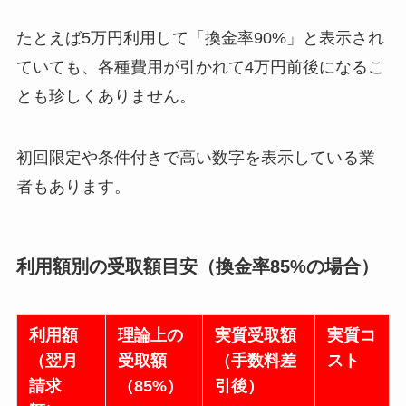
たとえば5万円利用して「換金率90%」と表示され
ていても、各種費用が引かれて4万円前後になるこ
とも珍しくありません。
初回限定や条件付きで高い数字を表示している業
者もあります。
利用額別の受取額目安（換金率85%の場合）
利用額
理論上の
実質受取額
実質コ
（翌月
受取額
（手数料差
スト
請求
（85%）
引後）