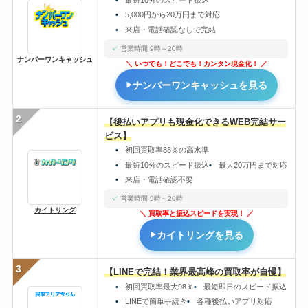
5,000円から20万円まで対応
来店・電話確認なしで完結
営業時間 9時～20時
ナンバーワンキャッシュ
いつでも！どこでも！カンタン現金化！
ナンバーワンキャッシュを見る
2
【後払いアプリも現金化できるWEB完結サー
ビス】
初回買取率88％の高水準
最短10分のスピード振込
最大20万円まで対応
来店・電話確認不要
営業時間 9時～20時
カイトリング
買取率と振込スピードを実現！
カイトリングを見る
3
【LINEで完結！業界最高峰の買取率が自慢】
初回買取率最大98％
最短即日のスピード振込
LINEで簡単手続き
各種後払いアプリ対応