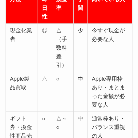
日
率
間
性
現金化業
◎
△
少
今すぐ現金が
者
（手
必要な人
数料
差
引）
Apple製
△
○
中
Apple専用枠
品買取
あり・まとま
った金額が必
要な人
ギフト
○
△～
中
通常枠あり・
券・換金
○
バランス重視
性商品売
の人