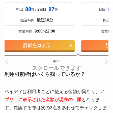
88
87
8
初回
% / 2回目
%
初回
最短10分
振込時間
振込
9:00~22:00
営業時間
営業時
詳細をコチラ
詳
スクロールできます
利用可能枠はいくら残っているか？
ペイディは利用者ごとに使える金額が異なり、
ア
プリ上に表示された金額が現在の上限
となりま
す。確認する際は次の3点をあわせてチェックしま