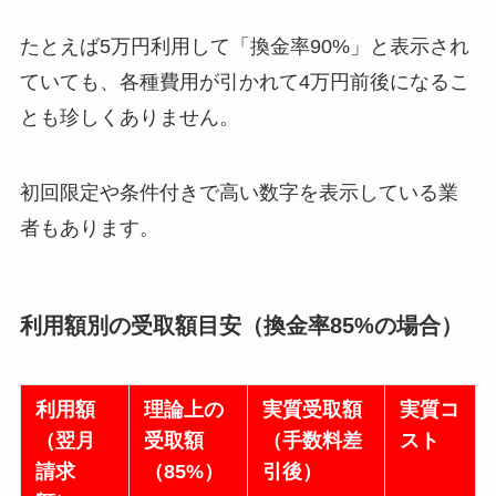
たとえば5万円利用して「換金率90%」と表示され
ていても、各種費用が引かれて4万円前後になるこ
とも珍しくありません。
初回限定や条件付きで高い数字を表示している業
者もあります。
利用額別の受取額目安（換金率85%の場合）
利用額
理論上の
実質受取額
実質コ
（翌月
受取額
（手数料差
スト
請求
（85%）
引後）