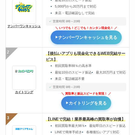
5,000円から20万円まで対応
来店・電話確認なしで完結
営業時間 9時～20時
ナンバーワンキャッシュ
いつでも！どこでも！カンタン現金化！
ナンバーワンキャッシュを見る
2
【後払いアプリも現金化できるWEB完結サー
ビス】
初回買取率88％の高水準
最短10分のスピード振込
最大20万円まで対応
来店・電話確認不要
営業時間 9時～20時
カイトリング
買取率と振込スピードを実現！
カイトリングを見る
3
【LINEで完結！業界最高峰の買取率が自慢】
初回買取率最大98％
最短即日のスピード振込
LINEで簡単手続き
各種後払いアプリ対応