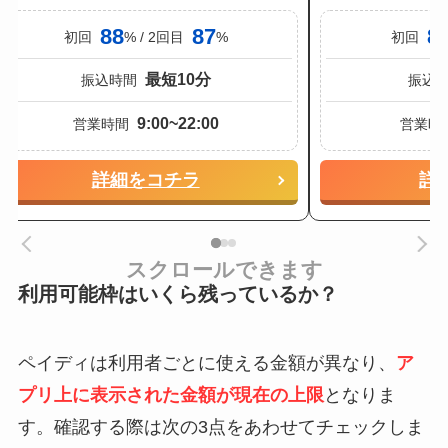
88
87
8
初回
% / 2回目
%
初回
最短10分
振込時間
振込
9:00~22:00
営業時間
営業時
詳細をコチラ
詳
スクロールできます
利用可能枠はいくら残っているか？
ペイディは利用者ごとに使える金額が異なり、
ア
プリ上に表示された金額が現在の上限
となりま
す。確認する際は次の3点をあわせてチェックしま