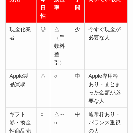
日
率
間
性
現金化業
◎
△
少
今すぐ現金が
者
（手
必要な人
数料
差
引）
Apple製
△
○
中
Apple専用枠
品買取
あり・まとま
った金額が必
要な人
ギフト
○
△～
中
通常枠あり・
券・換金
○
バランス重視
性商品売
の人