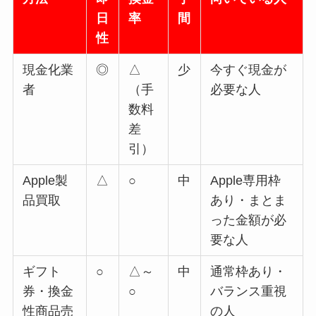
日
率
間
性
現金化業
◎
△
少
今すぐ現金が
者
（手
必要な人
数料
差
引）
Apple製
△
○
中
Apple専用枠
品買取
あり・まとま
った金額が必
要な人
ギフト
○
△～
中
通常枠あり・
券・換金
○
バランス重視
性商品売
の人