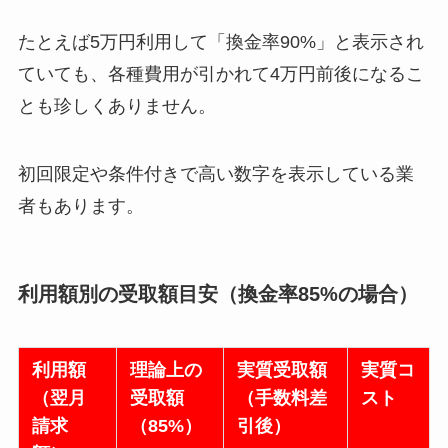
たとえば5万円利用して「換金率90%」と表示され
ていても、各種費用が引かれて4万円前後になるこ
とも珍しくありません。
初回限定や条件付きで高い数字を表示している業
者もあります。
利用額別の受取額目安（換金率85%の場合）
利用額
理論上の
実質受取額
実質コ
（翌月
受取額
（手数料差
スト
請求
（85%）
引後）