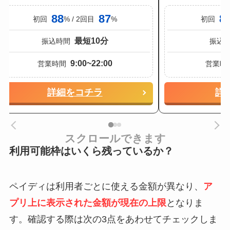
88
87
8
初回
% / 2回目
%
初回
最短10分
振込時間
振込
9:00~22:00
営業時間
営業時
詳細をコチラ
詳
スクロールできます
利用可能枠はいくら残っているか？
ペイディは利用者ごとに使える金額が異なり、
ア
プリ上に表示された金額が現在の上限
となりま
す。確認する際は次の3点をあわせてチェックしま