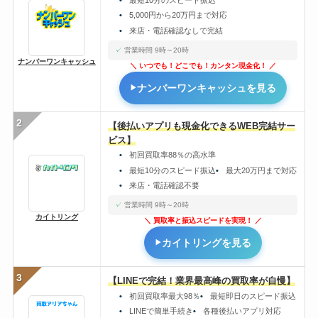
5,000円から20万円まで対応
来店・電話確認なしで完結
営業時間 9時～20時
ナンバーワンキャッシュ
いつでも！どこでも！カンタン現金化！
ナンバーワンキャッシュを見る
2
【後払いアプリも現金化できるWEB完結サー
ビス】
初回買取率88％の高水準
最短10分のスピード振込
最大20万円まで対応
来店・電話確認不要
営業時間 9時～20時
カイトリング
買取率と振込スピードを実現！
カイトリングを見る
3
【LINEで完結！業界最高峰の買取率が自慢】
初回買取率最大98％
最短即日のスピード振込
LINEで簡単手続き
各種後払いアプリ対応