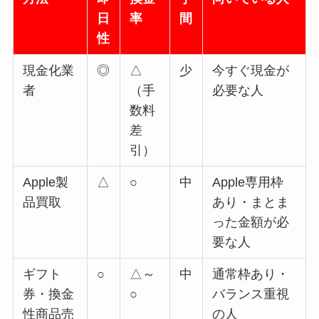
日
率
間
性
現金化業
◎
△
少
今すぐ現金が
者
（手
必要な人
数料
差
引）
Apple製
△
○
中
Apple専用枠
品買取
あり・まとま
った金額が必
要な人
ギフト
○
△～
中
通常枠あり・
券・換金
○
バランス重視
性商品売
の人