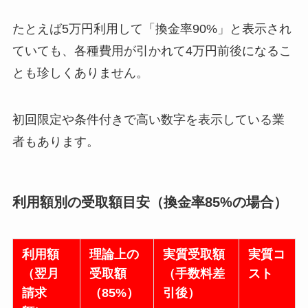
たとえば5万円利用して「換金率90%」と表示され
ていても、各種費用が引かれて4万円前後になるこ
とも珍しくありません。
初回限定や条件付きで高い数字を表示している業
者もあります。
利用額別の受取額目安（換金率85%の場合）
利用額
理論上の
実質受取額
実質コ
（翌月
受取額
（手数料差
スト
請求
（85%）
引後）