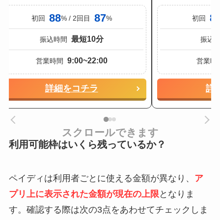
88
87
8
初回
% / 2回目
%
初回
最短10分
振込時間
振込
9:00~22:00
営業時間
営業時
詳細をコチラ
詳
スクロールできます
利用可能枠はいくら残っているか？
ペイディは利用者ごとに使える金額が異なり、
ア
プリ上に表示された金額が現在の上限
となりま
す。確認する際は次の3点をあわせてチェックしま