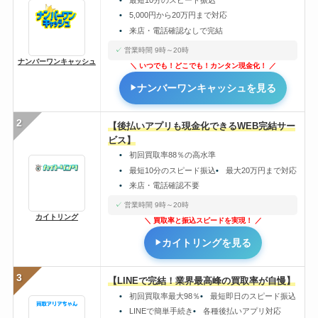
5,000円から20万円まで対応
来店・電話確認なしで完結
営業時間 9時～20時
ナンバーワンキャッシュ
いつでも！どこでも！カンタン現金化！
ナンバーワンキャッシュを見る
2
【後払いアプリも現金化できるWEB完結サー
ビス】
初回買取率88％の高水準
最短10分のスピード振込
最大20万円まで対応
来店・電話確認不要
営業時間 9時～20時
カイトリング
買取率と振込スピードを実現！
カイトリングを見る
3
【LINEで完結！業界最高峰の買取率が自慢】
初回買取率最大98％
最短即日のスピード振込
LINEで簡単手続き
各種後払いアプリ対応