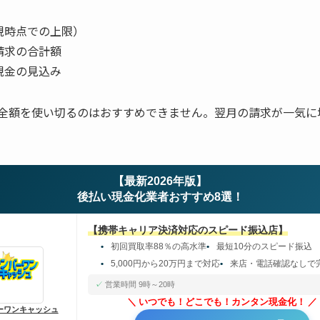
現時点での上限）
請求の合計額
現金の見込み
全額を使い切るのはおすすめできません。翌月の請求が一気に
【最新2026年版】
後払い現金化業者おすすめ8選！
【携帯キャリア決済対応のスピード振込店】
初回買取率88％の高水準
最短10分のスピード振込
5,000円から20万円まで対応
来店・電話確認なしで
営業時間 9時～20時
いつでも！どこでも！カンタン現金化！
ーワンキャッシュ