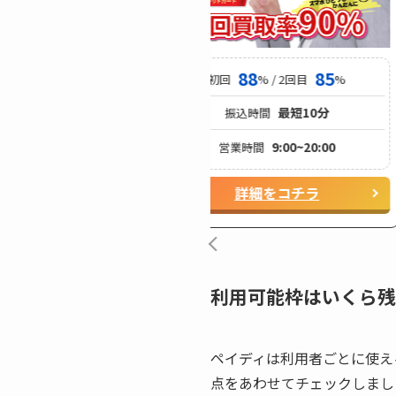
88
87
88
85
% / 2回目
%
初回
% / 2回目
%
最短10分
最短10分
込時間
振込時間
9:00~22:00
9:00~20:00
時間
営業時間
詳細をコチラ
詳細をコチラ
利用可能枠はいくら残
ペイディは利用者ごとに使え
点をあわせてチェックしまし