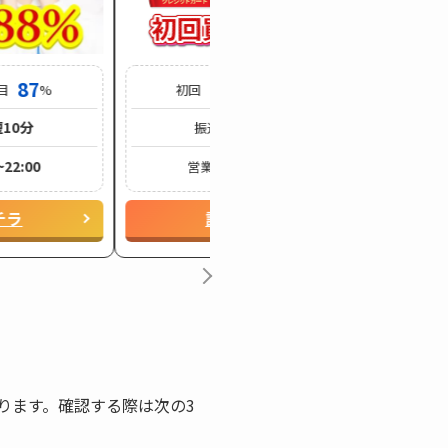
87
88
85
回目
%
初回
% / 2回目
%
10分
最短10分
振込時間
~22:00
9:00~20:00
営業時間
チラ
詳細をコチラ
ります。確認する際は次の3