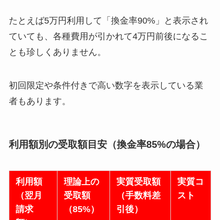
たとえば5万円利用して「換金率90%」と表示され
ていても、各種費用が引かれて4万円前後になるこ
とも珍しくありません。
初回限定や条件付きで高い数字を表示している業
者もあります。
利用額別の受取額目安（換金率85%の場合）
利用額
理論上の
実質受取額
実質コ
（翌月
受取額
（手数料差
スト
請求
（85%）
引後）