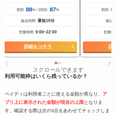
88
87
8
初回
% / 2回目
%
初回
最短10分
振込時間
振込
9:00~22:00
営業時間
営業時
詳細をコチラ
詳
スクロールできます
利用可能枠はいくら残っているか？
ペイディは利用者ごとに使える金額が異なり、
ア
プリ上に表示された金額が現在の上限
となりま
す。確認する際は次の3点をあわせてチェックしま