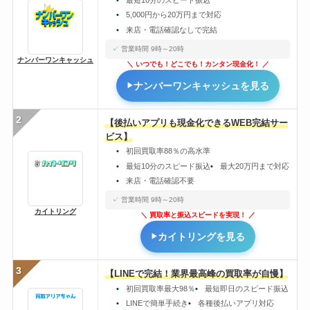
5,000円から20万円まで対応
来店・電話確認なしで完結
営業時間 9時～20時
ナンバーワンキャッシュ
いつでも！どこでも！カンタン現金化！
ナンバーワンキャッシュを見る
2
【後払いアプリも現金化できるWEB完結サー
ビス】
初回買取率88％の高水準
最短10分のスピード振込
最大20万円まで対応
来店・電話確認不要
営業時間 9時～20時
カイトリング
買取率と振込スピードを実現！
カイトリングを見る
3
【LINEで完結！業界最高峰の買取率が自慢】
初回買取率最大98％
最短即日のスピード振込
LINEで簡単手続き
各種後払いアプリ対応