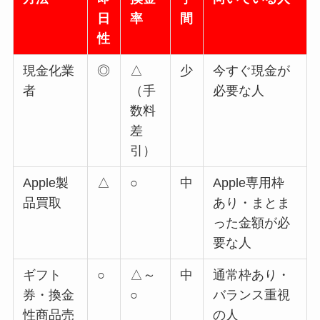
日
率
間
性
現金化業
◎
△
少
今すぐ現金が
者
（手
必要な人
数料
差
引）
Apple製
△
○
中
Apple専用枠
品買取
あり・まとま
った金額が必
要な人
ギフト
○
△～
中
通常枠あり・
券・換金
○
バランス重視
性商品売
の人