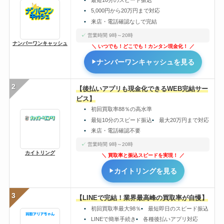
5,000円から20万円まで対応
来店・電話確認なしで完結
営業時間 9時～20時
ナンバーワンキャッシュ
いつでも！どこでも！カンタン現金化！
ナンバーワンキャッシュを見る
2
【後払いアプリも現金化できるWEB完結サー
ビス】
初回買取率88％の高水準
最短10分のスピード振込
最大20万円まで対応
来店・電話確認不要
営業時間 9時～20時
カイトリング
買取率と振込スピードを実現！
カイトリングを見る
3
【LINEで完結！業界最高峰の買取率が自慢】
初回買取率最大98％
最短即日のスピード振込
LINEで簡単手続き
各種後払いアプリ対応