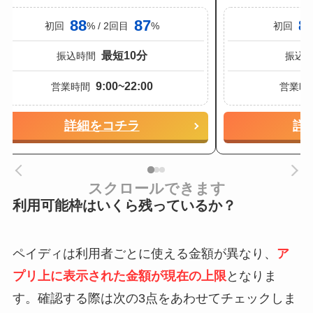
88
87
8
初回
% / 2回目
%
初回
最短10分
振込時間
振込
9:00~22:00
営業時間
営業時
詳細をコチラ
詳
スクロールできます
利用可能枠はいくら残っているか？
ペイディは利用者ごとに使える金額が異なり、
ア
プリ上に表示された金額が現在の上限
となりま
す。確認する際は次の3点をあわせてチェックしま