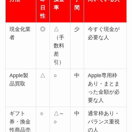
日
率
間
性
現金化業
◎
△
少
今すぐ現金が
者
（手
必要な人
数料
差
引）
Apple製
△
○
中
Apple専用枠
品買取
あり・まとま
った金額が必
要な人
ギフト
○
△～
中
通常枠あり・
券・換金
○
バランス重視
性商品売
の人