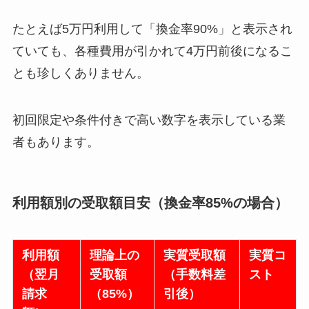
たとえば5万円利用して「換金率90%」と表示され
ていても、各種費用が引かれて4万円前後になるこ
とも珍しくありません。
初回限定や条件付きで高い数字を表示している業
者もあります。
利用額別の受取額目安（換金率85%の場合）
利用額
理論上の
実質受取額
実質コ
（翌月
受取額
（手数料差
スト
請求
（85%）
引後）