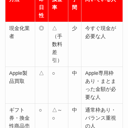
日
率
間
性
現金化業
◎
△
少
今すぐ現金が
者
（手
必要な人
数料
差
引）
Apple製
△
○
中
Apple専用枠
品買取
あり・まとま
った金額が必
要な人
ギフト
○
△～
中
通常枠あり・
券・換金
○
バランス重視
性商品売
の人