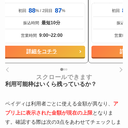
88
87
8
初回
% / 2回目
%
初回
最短10分
振込時間
振込
9:00~22:00
営業時間
営業時
詳細をコチラ
詳
スクロールできます
利用可能枠はいくら残っているか？
ペイディは利用者ごとに使える金額が異なり、
ア
プリ上に表示された金額が現在の上限
となりま
す。確認する際は次の3点をあわせてチェックしま