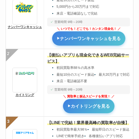
5,000円から20万円まで対応
来店・電話確認なしで完結
営業時間 9時～20時
ナンバーワンキャッシュ
いつでも！どこでも！カンタン現金化！
ナンバーワンキャッシュを見る
2
【後払いアプリも現金化できるWEB完結サー
ビス】
初回買取率88％の高水準
最短10分のスピード振込
最大20万円まで対応
来店・電話確認不要
営業時間 9時～20時
カイトリング
買取率と振込スピードを実現！
カイトリングを見る
3
【LINEで完結！業界最高峰の買取率が自慢】
初回買取率最大98％
最短即日のスピード振込
LINEで簡単手続き
各種後払いアプリ対応