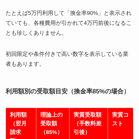
たとえば5万円利用して「換金率90%」と表示され
ていても、各種費用が引かれて4万円前後になるこ
とも珍しくありません。
初回限定や条件付きで高い数字を表示している業
者もあります。
利用額別の受取額目安（換金率85%の場合）
利用額
理論上の
実質受取額
実質コ
（翌月
受取額
（手数料差
スト
請求
（85%）
引後）