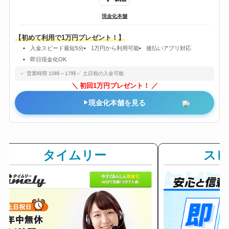
現金化本舗
【初めて利用で1万円プレゼント！】
入金スピード最短5分
1万円から利用可能
後払いアプリ対応
即日現金化OK
営業時間 10時～17時
土日祝の入金可能
初回1万円プレゼント！
現金化本舗を見る
タイムリー
ス