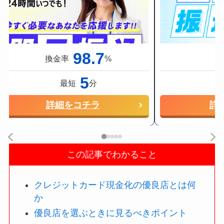
98.7
換金率
%
換
5
最短
分
詳細をコチラ
詳
スクロールできます
この記事でわかること
クレジットカード現金化の優良店とは何
か
優良店を選ぶときに見るべきポイント