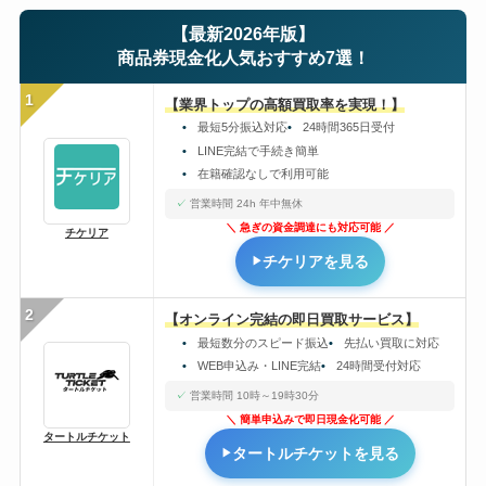
【最新2026年版】
商品券現金化人気おすすめ7選！
1
【業界トップの高額買取率を実現！】
最短5分振込対応
24時間365日受付
LINE完結で手続き簡単
在籍確認なしで利用可能
営業時間 24h 年中無休
急ぎの資金調達にも対応可能
チケリア
チケリアを見る
2
【オンライン完結の即日買取サービス】
最短数分のスピード振込
先払い買取に対応
WEB申込み・LINE完結
24時間受付対応
営業時間 10時～19時30分
簡単申込みで即日現金化可能
タートルチケット
タートルチケットを見る