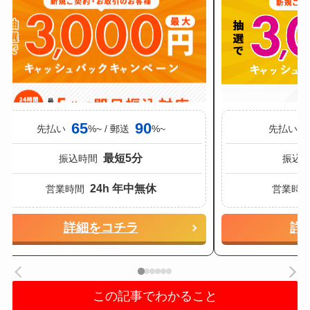
65
90
先払い
%~ / 郵送
%~
先払い
最短5分
振込時間
振込
24h 年中無休
営業時間
営業時
詳細をコチラ
詳
スクロールできます
この記事でわかること