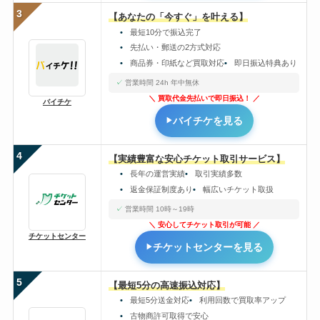
3
【あなたの「今すぐ」を叶える】
最短10分で振込完了
先払い・郵送の2方式対応
商品券・印紙など買取対応
即日振込特典あり
営業時間 24h 年中無休
買取代金先払いで即日振込！
バイチケ
バイチケを見る
4
【実績豊富な安心チケット取引サービス】
長年の運営実績
取引実績多数
返金保証制度あり
幅広いチケット取扱
営業時間 10時～19時
安心してチケット取引が可能
チケットセンター
チケットセンターを見る
5
【最短5分の高速振込対応】
最短5分送金対応
利用回数で買取率アップ
古物商許可取得で安心